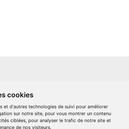
un site indépendant et n'est en aucun cas
es cookies
ère que ce soit avec The Walt Disney
ney Enterprises, Inc ou leurs dérivés ou
mande adressée aux studios Disney ou
s et d'autres technologies de suivi pour améliorer
 Merci de votre compréhension.
ation sur notre site, pour vous montrer un contenu
ités ciblées, pour analyser le trafic de notre site et
nance de nos visiteurs.