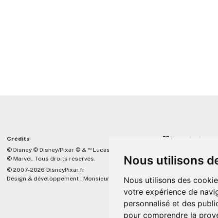
Crédits
☝🏼 Important
™
© Disney © Disney/Pixar © &
Lucasfilm LTD
DisneyPixar.fr est 
Nous utilisons d
© Marvel. Tous droits réservés.
lié de quelque mani
Company, Pixar, Dis
© 2007-2026 DisneyPixar.fr
associés. Toute de
Nous utilisons des cookie
Design & développement :
MonsieurPaul
Pixar sera ignorée.
votre expérience de navig
personnalisé et des public
pour comprendre la prove