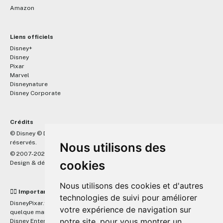
Amazon
Liens officiels
Disney+
Disney
Pixar
Marvel
Disneynature
Disney Corporate
Crédits
™
© Disney © Disney/Pixar © &
Lucasfilm LTD © Marvel. Tous droits
réservés.
Nous utilisons des
© 2007-2026 DisneyPixar.fr
cookies
Design & développement :
MonsieurPaul
Nous utilisons des cookies et d'autres
☝🏼 Important
technologies de suivi pour améliorer
DisneyPixar.fr est un site indépendant et n'est en aucun cas lié de
votre expérience de navigation sur
quelque manière que ce soit avec The Walt Disney Company, Pixar,
notre site, pour vous montrer un
Disney Enterprises, Inc ou leurs dérivés ou associés. Toute demande