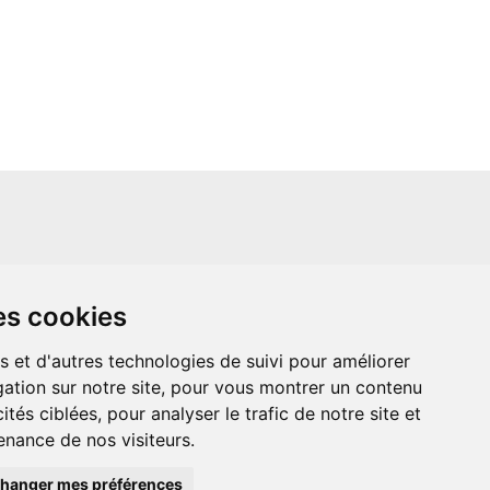
un site indépendant et n'est en aucun cas
es cookies
ère que ce soit avec The Walt Disney
ney Enterprises, Inc ou leurs dérivés ou
mande adressée aux studios Disney ou
s et d'autres technologies de suivi pour améliorer
 Merci de votre compréhension.
ation sur notre site, pour vous montrer un contenu
ités ciblées, pour analyser le trafic de notre site et
nance de nos visiteurs.
hanger mes préférences