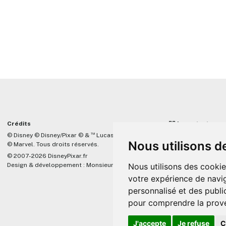
Crédits
☝🏼 Important
™
© Disney © Disney/Pixar © &
Lucasfilm LTD
DisneyPixar.fr est 
Nous utilisons d
© Marvel. Tous droits réservés.
lié de quelque mani
Company, Pixar, Dis
© 2007-2026 DisneyPixar.fr
associés. Toute de
Design & développement :
MonsieurPaul
Nous utilisons des cookie
Pixar sera ignorée.
votre expérience de navig
personnalisé et des public
pour comprendre la prove
J'accepte
Je refuse
C