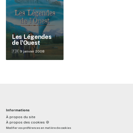
✕
Les Légendes
de l'Ouest
Reche
🇫🇷 9 janvier 2008
Informations
À propos du site
À propos des cookies 🍪
Modifier vos préférences en matière de cookies