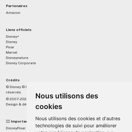
Partenaires
Amazon
Liens officiels
Disney+
Disney
Pixar
Marvel
Disneynature
Disney Corporate
Crédits
™
© Disney © Disney/Pixar © &
Lucasfilm LTD © Marvel. Tous droits
réservés.
Nous utilisons des
© 2007-2026 DisneyPixar.fr
Design & développement :
cookies
MonsieurPaul
Nous utilisons des cookies et d'autres
☝🏼 Important
technologies de suivi pour améliorer
DisneyPixar.fr est un site indépendant et n'est en aucun cas lié de