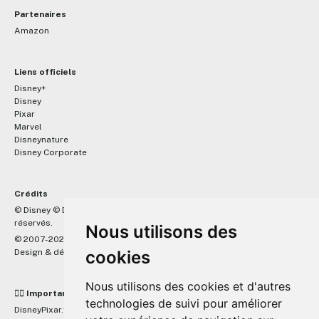
Partenaires
Amazon
Liens officiels
Disney+
Disney
Pixar
Marvel
Disneynature
Disney Corporate
Crédits
™
© Disney © Disney/Pixar © &
Lucasfilm LTD © Marvel. Tous droits
réservés.
Nous utilisons des
© 2007-2026 DisneyPixar.fr
Design & développement :
cookies
MonsieurPaul
Nous utilisons des cookies et d'autres
☝🏼 Important
technologies de suivi pour améliorer
DisneyPixar.fr est un site indépendant et n'est en aucun cas lié de