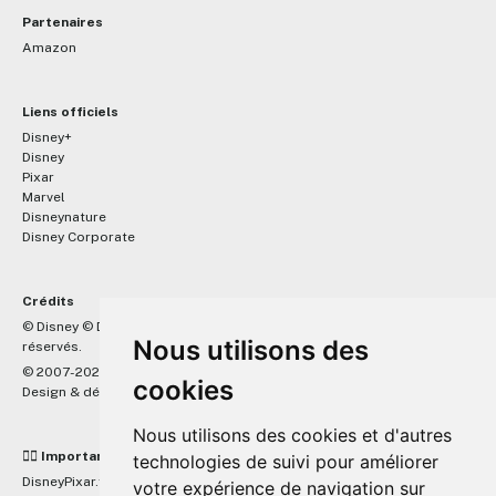
Partenaires
Amazon
Liens officiels
Disney+
Disney
Pixar
Marvel
Disneynature
Disney Corporate
Crédits
™
© Disney © Disney/Pixar © &
Lucasfilm LTD © Marvel. Tous droits
Nous utilisons des
réservés.
© 2007-2026 DisneyPixar.fr
cookies
Design & développement :
MonsieurPaul
Nous utilisons des cookies et d'autres
☝🏼 Important
technologies de suivi pour améliorer
DisneyPixar.fr est un site indépendant et n'est en aucun cas lié de
votre expérience de navigation sur