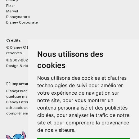
Disney
Pixar
Marvel
Disneynature
Disney Corporate
Crédits
™
© Disney © Disney/Pixar © &
Lucasfilm LTD © Marvel. Tous droits
Nous utilisons des
réservés.
© 2007-2026 DisneyPixar.fr
cookies
Design & développement :
MonsieurPaul
Nous utilisons des cookies et d'autres
☝🏼 Important
technologies de suivi pour améliorer
DisneyPixar.fr est un site indépendant et n'est en aucun cas lié de
votre expérience de navigation sur
quelque manière que ce soit avec The Walt Disney Company, Pixar,
notre site, pour vous montrer un
Disney Enterprises, Inc ou leurs dérivés ou associés. Toute demande
contenu personnalisé et des publicités
adressée aux studios Disney ou Pixar sera ignorée. Merci de votre
compréhension.
ciblées, pour analyser le trafic de notre
site et pour comprendre la provenance
de nos visiteurs.