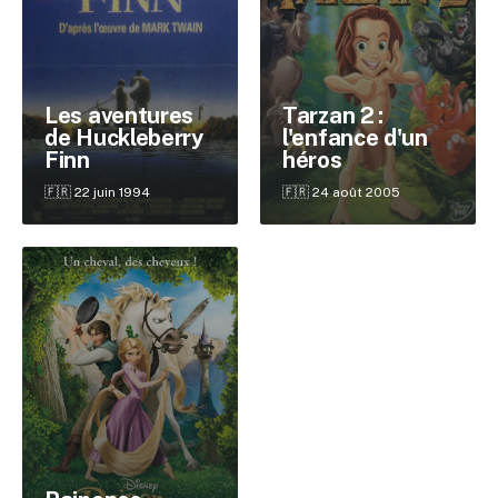
Les aventures
Tarzan 2 :
de Huckleberry
l'enfance d'un
Finn
héros
🇫🇷 22 juin 1994
🇫🇷 24 août 2005
✕
Reche