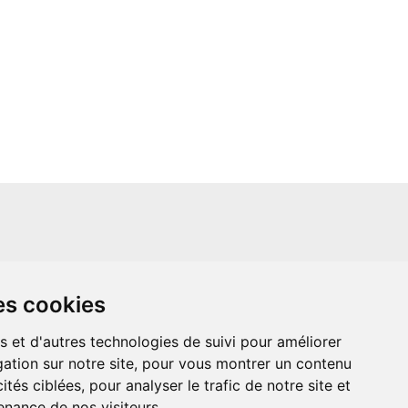
un site indépendant et n'est en aucun cas
es cookies
ère que ce soit avec The Walt Disney
ney Enterprises, Inc ou leurs dérivés ou
mande adressée aux studios Disney ou
s et d'autres technologies de suivi pour améliorer
 Merci de votre compréhension.
ation sur notre site, pour vous montrer un contenu
ités ciblées, pour analyser le trafic de notre site et
nance de nos visiteurs.