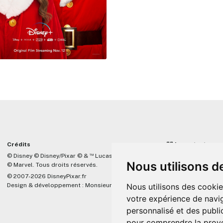
Crédits
☝🏼 Important
™
© Disney © Disney/Pixar © &
Lucasfilm LTD
DisneyPixar.fr est 
Nous utilisons d
© Marvel. Tous droits réservés.
lié de quelque mani
Company, Pixar, Dis
© 2007-2026 DisneyPixar.fr
associés. Toute de
Design & développement :
MonsieurPaul
Nous utilisons des cookie
Pixar sera ignorée.
votre expérience de navig
personnalisé et des public
pour comprendre la prove