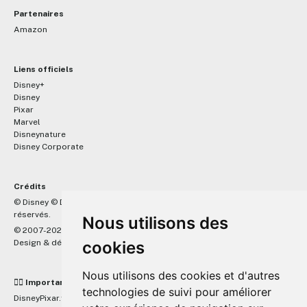
Partenaires
Amazon
Liens officiels
Disney+
Disney
Pixar
Marvel
Disneynature
Disney Corporate
Crédits
™
© Disney © Disney/Pixar © &
Lucasfilm LTD © Marvel. Tous droits
réservés.
Nous utilisons des
© 2007-2026 DisneyPixar.fr
Design & développement :
cookies
MonsieurPaul
Nous utilisons des cookies et d'autres
☝🏼 Important
technologies de suivi pour améliorer
DisneyPixar.fr est un site indépendant et n'est en aucun cas lié de