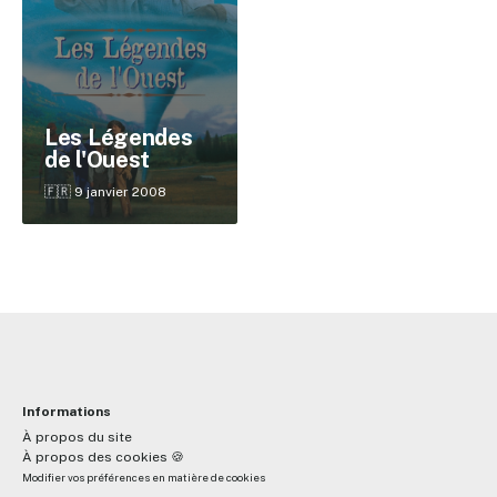
✕
Les Légendes
de l'Ouest
Reche
🇫🇷 9 janvier 2008
Informations
À propos du site
À propos des cookies 🍪
Modifier vos préférences en matière de cookies