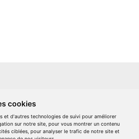
un site indépendant et n'est en aucun cas
es cookies
ère que ce soit avec The Walt Disney
ney Enterprises, Inc ou leurs dérivés ou
mande adressée aux studios Disney ou
s et d'autres technologies de suivi pour améliorer
 Merci de votre compréhension.
ation sur notre site, pour vous montrer un contenu
ités ciblées, pour analyser le trafic de notre site et
nance de nos visiteurs.