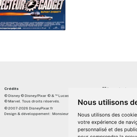
Crédits
☝🏼 Important
™
© Disney © Disney/Pixar © &
Lucasfilm LTD
DisneyPixar.fr est 
Nous utilisons d
© Marvel. Tous droits réservés.
lié de quelque mani
Company, Pixar, Dis
© 2007-2026 DisneyPixar.fr
associés. Toute de
Design & développement :
MonsieurPaul
Nous utilisons des cookie
Pixar sera ignorée.
votre expérience de navig
personnalisé et des public
pour comprendre la prove