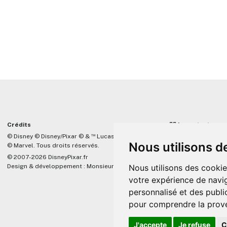
Crédits
☝🏼 Important
™
© Disney © Disney/Pixar © &
Lucasfilm LTD
DisneyPixar.fr est 
Nous utilisons d
© Marvel. Tous droits réservés.
lié de quelque mani
Company, Pixar, Dis
© 2007-2026 DisneyPixar.fr
associés. Toute de
Nous utilisons des cookie
Design & développement :
MonsieurPaul
Pixar sera ignorée.
votre expérience de navig
personnalisé et des public
pour comprendre la prove
J'accepte
Je refuse
C