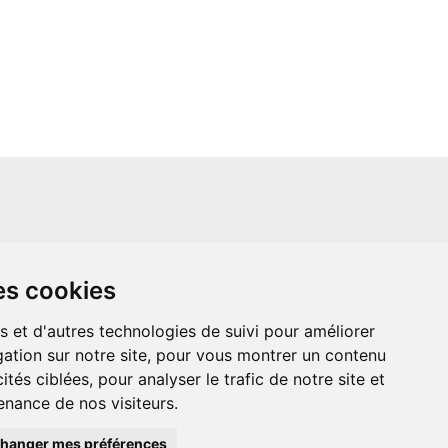
un site indépendant et n'est en aucun cas
es cookies
ère que ce soit avec The Walt Disney
ney Enterprises, Inc ou leurs dérivés ou
mande adressée aux studios Disney ou
s et d'autres technologies de suivi pour améliorer
 Merci de votre compréhension.
ation sur notre site, pour vous montrer un contenu
ités ciblées, pour analyser le trafic de notre site et
nance de nos visiteurs.
hanger mes préférences