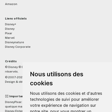
Amazon
Liens officiels
Disney+
Disney
Pixar
Marvel
Disneynature
Disney Corporate
Crédits
™
© Disney © Disney/Pixar © &
Lucasfilm LTD © Marvel. Tous droits
réservés.
Nous utilisons des
© 2007-2026 DisneyPixar.fr
cookies
Design & développement :
MonsieurPaul
Nous utilisons des cookies et d'autres
☝🏼 Important
technologies de suivi pour améliorer
DisneyPixar.fr est un site indépendant et n'est en aucun cas lié de
votre expérience de navigation sur
quelque manière que ce soit avec The Walt Disney Company, Pixar,
notre site, pour vous montrer un
Disney Enterprises, Inc ou leurs dérivés ou associés. Toute demande