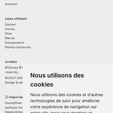
Amazon
Liens officiels
Disney+
Disney
Pixar
Marvel
Disneynature
Disney Corporate
Crédits
™
© Disney © Disney/Pixar © &
Lucasfilm LTD © Marvel. Tous droits
réservés.
Nous utilisons des
© 2007-2026 DisneyPixar.fr
cookies
Design & développement :
MonsieurPaul
Nous utilisons des cookies et d'autres
☝🏼 Important
technologies de suivi pour améliorer
DisneyPixar.fr est un site indépendant et n'est en aucun cas lié de
votre expérience de navigation sur
quelque manière que ce soit avec The Walt Disney Company, Pixar,
notre site, pour vous montrer un
Disney Enterprises, Inc ou leurs dérivés ou associés. Toute demande