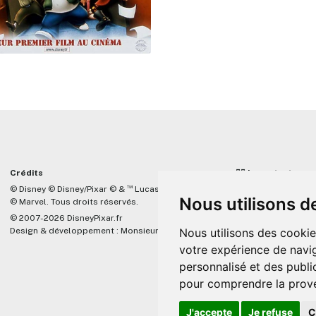
Crédits
☝🏼 Important
™
© Disney © Disney/Pixar © &
Lucasfilm LTD
DisneyPixar.fr est 
Nous utilisons d
© Marvel. Tous droits réservés.
lié de quelque mani
Company, Pixar, Dis
© 2007-2026 DisneyPixar.fr
associés. Toute de
Design & développement :
MonsieurPaul
Nous utilisons des cookie
Pixar sera ignorée.
votre expérience de navig
personnalisé et des public
pour comprendre la prove
J'accepte
Je refuse
C