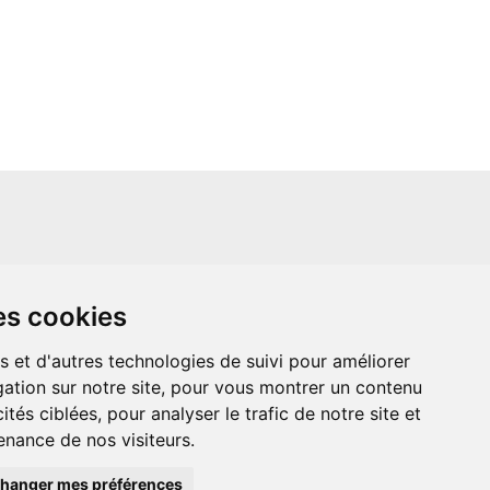
un site indépendant et n'est en aucun cas
es cookies
ère que ce soit avec The Walt Disney
ney Enterprises, Inc ou leurs dérivés ou
mande adressée aux studios Disney ou
s et d'autres technologies de suivi pour améliorer
 Merci de votre compréhension.
ation sur notre site, pour vous montrer un contenu
ités ciblées, pour analyser le trafic de notre site et
nance de nos visiteurs.
hanger mes préférences