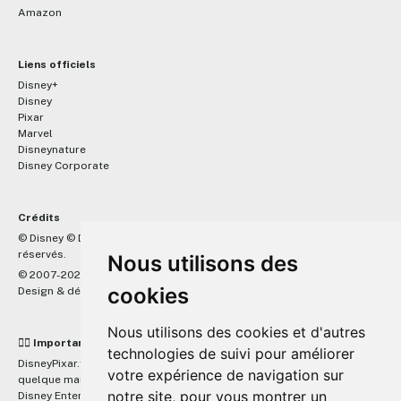
Amazon
Liens officiels
Disney+
Disney
Pixar
Marvel
Disneynature
Disney Corporate
Crédits
™
© Disney © Disney/Pixar © &
Lucasfilm LTD © Marvel. Tous droits
réservés.
Nous utilisons des
© 2007-2026 DisneyPixar.fr
cookies
Design & développement :
MonsieurPaul
Nous utilisons des cookies et d'autres
☝🏼 Important
technologies de suivi pour améliorer
DisneyPixar.fr est un site indépendant et n'est en aucun cas lié de
votre expérience de navigation sur
quelque manière que ce soit avec The Walt Disney Company, Pixar,
notre site, pour vous montrer un
Disney Enterprises, Inc ou leurs dérivés ou associés. Toute demande