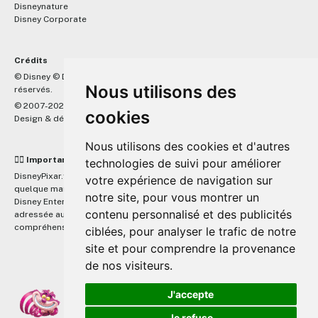
Disneynature
Disney Corporate
Crédits
™
© Disney © Disney/Pixar © &
Lucasfilm LTD © Marvel. Tous droits
Nous utilisons des
réservés.
© 2007-2026 DisneyPixar.fr
cookies
Design & développement :
MonsieurPaul
Nous utilisons des cookies et d'autres
☝🏼 Important
technologies de suivi pour améliorer
DisneyPixar.fr est un site indépendant et n'est en aucun cas lié de
votre expérience de navigation sur
quelque manière que ce soit avec The Walt Disney Company, Pixar,
notre site, pour vous montrer un
Disney Enterprises, Inc ou leurs dérivés ou associés. Toute demande
contenu personnalisé et des publicités
adressée aux studios Disney ou Pixar sera ignorée. Merci de votre
compréhension.
ciblées, pour analyser le trafic de notre
site et pour comprendre la provenance
de nos visiteurs.
J'accepte
Je refuse