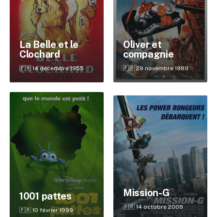
Oliver et
La Belle et le
compagnie
Clochard
🇫🇷 29 novembre 1989
🇫🇷 14 décembre 1955
✕
Reche
Mission-G
1001 pattes
🇫🇷 14 octobre 2009
🇫🇷 10 février 1999