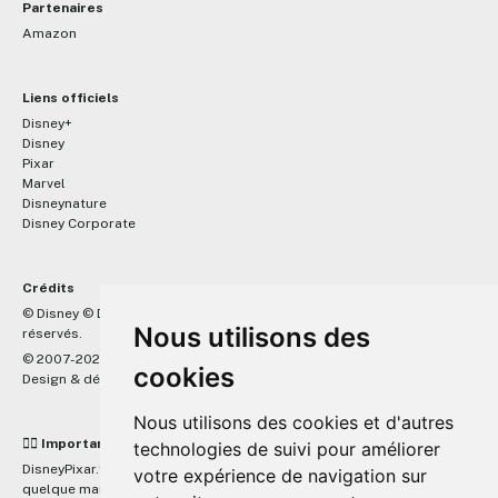
Partenaires
Amazon
Liens officiels
Disney+
Disney
Pixar
Marvel
Disneynature
Disney Corporate
Crédits
™
© Disney © Disney/Pixar © &
Lucasfilm LTD © Marvel. Tous droits
Nous utilisons des
réservés.
© 2007-2026 DisneyPixar.fr
cookies
Design & développement :
MonsieurPaul
Nous utilisons des cookies et d'autres
☝🏼 Important
technologies de suivi pour améliorer
DisneyPixar.fr est un site indépendant et n'est en aucun cas lié de
votre expérience de navigation sur
quelque manière que ce soit avec The Walt Disney Company, Pixar,