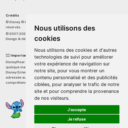
Crédits
™
© Disney © Disney/Pixar © &
Lucasfilm LTD © Marvel. Tous droits
Nous utilisons des
réservés.
© 2007-2026 DisneyPixar.fr
cookies
Design & développement :
MonsieurPaul
Nous utilisons des cookies et d'autres
☝🏼 Important
technologies de suivi pour améliorer
DisneyPixar.fr est un site indépendant et n'est en aucun cas lié de
votre expérience de navigation sur
quelque manière que ce soit avec The Walt Disney Company, Pixar,
notre site, pour vous montrer un
Disney Enterprises, Inc ou leurs dérivés ou associés. Toute demande
contenu personnalisé et des publicités
adressée aux studios Disney ou Pixar sera ignorée. Merci de votre
compréhension.
ciblées, pour analyser le trafic de notre
site et pour comprendre la provenance
de nos visiteurs.
J'accepte
Je refuse