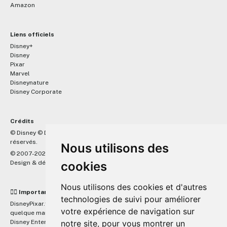
Amazon
Liens officiels
Disney+
Disney
Pixar
Marvel
Disneynature
Disney Corporate
Crédits
™
© Disney © Disney/Pixar © &
Lucasfilm LTD © Marvel. Tous droits
réservés.
Nous utilisons des
© 2007-2026 DisneyPixar.fr
cookies
Design & développement :
MonsieurPaul
Nous utilisons des cookies et d'autres
☝🏼 Important
technologies de suivi pour améliorer
DisneyPixar.fr est un site indépendant et n'est en aucun cas lié de
votre expérience de navigation sur
quelque manière que ce soit avec The Walt Disney Company, Pixar,
notre site, pour vous montrer un
Disney Enterprises, Inc ou leurs dérivés ou associés. Toute demande