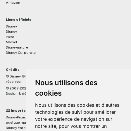
Amazon
Liens officiels
Disney+
Disney
Pixar
Marvel
Disneynature
Disney Corporate
Crédits
™
© Disney © Disney/Pixar © &
Lucasfilm LTD © Marvel. Tous droits
Nous utilisons des
réservés.
© 2007-2026 DisneyPixar.fr
cookies
Design & développement :
MonsieurPaul
Nous utilisons des cookies et d'autres
☝🏼 Important
technologies de suivi pour améliorer
DisneyPixar.fr est un site indépendant et n'est en aucun cas lié de
votre expérience de navigation sur
quelque manière que ce soit avec The Walt Disney Company, Pixar,
notre site, pour vous montrer un
Disney Enterprises, Inc ou leurs dérivés ou associés. Toute demande