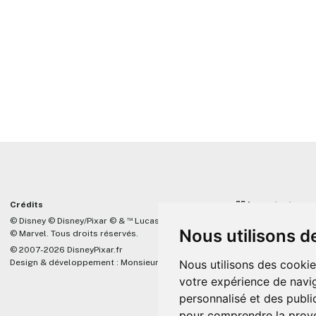
Crédits
☝🏼 Important
™
© Disney © Disney/Pixar © &
Lucasfilm LTD
DisneyPixar.fr est 
Nous utilisons d
© Marvel. Tous droits réservés.
lié de quelque mani
Company, Pixar, Dis
© 2007-2026 DisneyPixar.fr
associés. Toute de
Design & développement :
MonsieurPaul
Nous utilisons des cookie
Pixar sera ignorée.
votre expérience de navig
personnalisé et des public
pour comprendre la prove