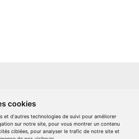
un site indépendant et n'est en aucun cas
es cookies
ère que ce soit avec The Walt Disney
ney Enterprises, Inc ou leurs dérivés ou
mande adressée aux studios Disney ou
s et d'autres technologies de suivi pour améliorer
 Merci de votre compréhension.
ation sur notre site, pour vous montrer un contenu
ités ciblées, pour analyser le trafic de notre site et
nance de nos visiteurs.