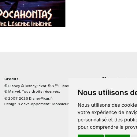
Crédits
☝🏼 Important
™
© Disney © Disney/Pixar © &
Lucasfilm LTD
DisneyPixar.fr est 
Nous utilisons d
© Marvel. Tous droits réservés.
lié de quelque mani
Company, Pixar, Dis
© 2007-2026 DisneyPixar.fr
associés. Toute de
Design & développement :
MonsieurPaul
Nous utilisons des cookie
Pixar sera ignorée.
votre expérience de navig
personnalisé et des public
pour comprendre la prove