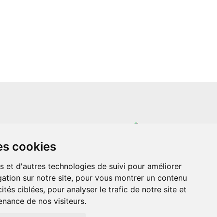
un site indépendant et n'est en aucun cas
es cookies
ère que ce soit avec The Walt Disney
ney Enterprises, Inc ou leurs dérivés ou
mande adressée aux studios Disney ou
s et d'autres technologies de suivi pour améliorer
 Merci de votre compréhension.
ation sur notre site, pour vous montrer un contenu
ités ciblées, pour analyser le trafic de notre site et
nance de nos visiteurs.