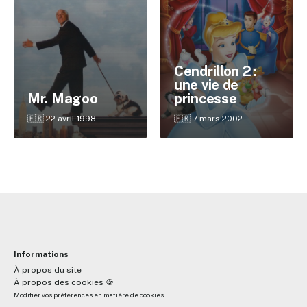
✕
Cendrillon 2 :
une vie de
Mr. Magoo
princesse
Reche
🇫🇷 22 avril 1998
🇫🇷 7 mars 2002
Informations
À propos du site
À propos des cookies 🍪
Modifier vos préférences en matière de cookies