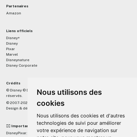
Partenaires
Amazon
Liens officiels
Disney+
Disney
Pixar
Marvel
Disneynature
Disney Corporate
Crédits
™
Nous utilisons des
© Disney © Disney/Pixar © &
Lucasfilm LTD © Marvel. Tous droits
réservés.
cookies
© 2007-2026 DisneyPixar.fr
Design & développement :
MonsieurPaul
Nous utilisons des cookies et d'autres
technologies de suivi pour améliorer
☝🏼 Important
votre expérience de navigation sur
DisneyPixar.fr est un site indépendant et n'est en aucun cas lié de