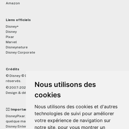
Amazon
Liens officiels
Disney+
Disney
Pixar
Marvel
Disneynature
Disney Corporate
Crédits
™
© Disney © Disney/Pixar © &
Lucasfilm LTD © Marvel. Tous droits
réservés.
Nous utilisons des
© 2007-2026 DisneyPixar.fr
Design & développement :
MonsieurPaul
cookies
Nous utilisons des cookies et d'autres
☝🏼 Important
technologies de suivi pour améliorer
DisneyPixar.fr est un site indépendant et n'est en aucun cas lié de
votre expérience de navigation sur
quelque manière que ce soit avec The Walt Disney Company, Pixar,
Disney Enterprises, Inc ou leurs dérivés ou associés. Toute demande
notre site, pour vous montrer un