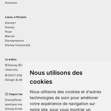
Amazon
Liens officiels
Disney+
Disney
Pixar
Marvel
Disneynature
Disney Corporate
Crédits
™
© Disney © Disney/Pixar © &
Lucasfilm LTD © Marvel. Tous droits
réservés.
Nous utilisons des
© 2007-2026 DisneyPixar.fr
Design & développement :
MonsieurPaul
cookies
Nous utilisons des cookies et d'autres
☝🏼 Important
technologies de suivi pour améliorer
DisneyPixar.fr est un site indépendant et n'est en aucun cas lié de
votre expérience de navigation sur
quelque manière que ce soit avec The Walt Disney Company, Pixar,
Disney Enterprises, Inc ou leurs dérivés ou associés. Toute demande
notre site, pour vous montrer un