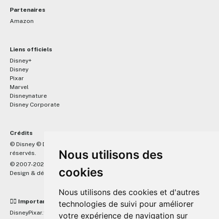
Partenaires
Amazon
Liens officiels
Disney+
Disney
Pixar
Marvel
Disneynature
Disney Corporate
Crédits
™
© Disney © Disney/Pixar © &
Lucasfilm LTD © Marvel. Tous droits
Nous utilisons des
réservés.
© 2007-2026 DisneyPixar.fr
cookies
Design & développement :
MonsieurPaul
Nous utilisons des cookies et d'autres
☝🏼 Important
technologies de suivi pour améliorer
DisneyPixar.fr est un site indépendant et n'est en aucun cas lié de
votre expérience de navigation sur