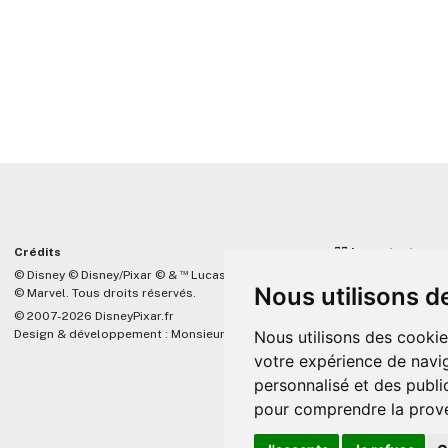
Crédits
☝🏼 Important
™
© Disney © Disney/Pixar © &
Lucasfilm LTD
DisneyPixar.fr est 
Nous utilisons d
© Marvel. Tous droits réservés.
lié de quelque mani
Company, Pixar, Dis
© 2007-2026 DisneyPixar.fr
associés. Toute de
Nous utilisons des cookie
Design & développement :
MonsieurPaul
Pixar sera ignorée.
votre expérience de navig
personnalisé et des public
pour comprendre la prove