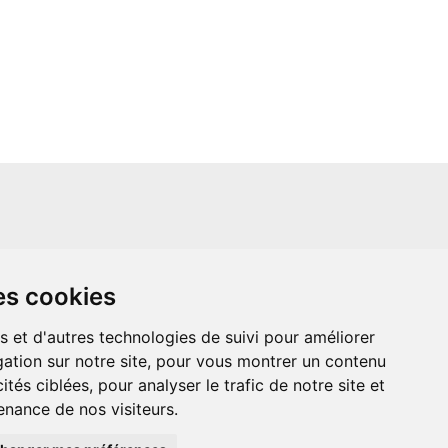
un site indépendant et n'est en aucun cas
es cookies
ère que ce soit avec The Walt Disney
ney Enterprises, Inc ou leurs dérivés ou
mande adressée aux studios Disney ou
s et d'autres technologies de suivi pour améliorer
 Merci de votre compréhension.
ation sur notre site, pour vous montrer un contenu
ités ciblées, pour analyser le trafic de notre site et
nance de nos visiteurs.