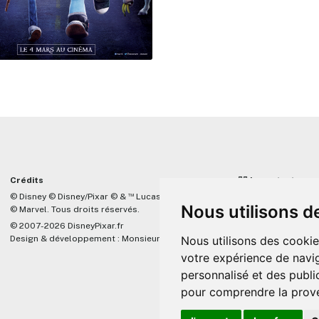
Crédits
☝🏼 Important
™
© Disney © Disney/Pixar © &
Lucasfilm LTD
DisneyPixar.fr est 
Nous utilisons d
© Marvel. Tous droits réservés.
lié de quelque mani
Company, Pixar, Dis
© 2007-2026 DisneyPixar.fr
associés. Toute de
Nous utilisons des cookie
Design & développement :
MonsieurPaul
Pixar sera ignorée.
votre expérience de navig
personnalisé et des public
pour comprendre la prove