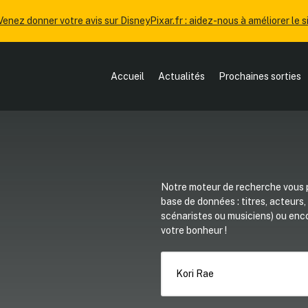
Venez donner votre avis sur DisneyPixar.fr : aidez-nous à améliorer le si
Accueil
Actualités
Prochaines sorties
Notre moteur de recherche vous p
base de données : titres, acteurs
scénaristes ou musiciens) ou en
votre bonheur !