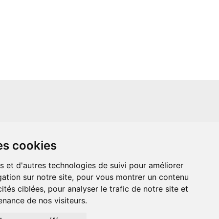
un site indépendant et n'est en aucun cas
es cookies
ère que ce soit avec The Walt Disney
ney Enterprises, Inc ou leurs dérivés ou
mande adressée aux studios Disney ou
s et d'autres technologies de suivi pour améliorer
 Merci de votre compréhension.
ation sur notre site, pour vous montrer un contenu
ités ciblées, pour analyser le trafic de notre site et
nance de nos visiteurs.