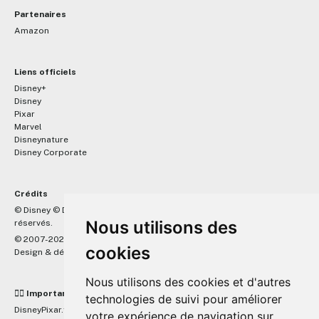
Partenaires
Amazon
Liens officiels
Disney+
Disney
Pixar
Marvel
Disneynature
Disney Corporate
Crédits
™
© Disney © Disney/Pixar © &
Lucasfilm LTD © Marvel. Tous droits
Nous utilisons des
réservés.
© 2007-2026 DisneyPixar.fr
cookies
Design & développement :
MonsieurPaul
Nous utilisons des cookies et d'autres
☝🏼 Important
technologies de suivi pour améliorer
DisneyPixar.fr est un site indépendant et n'est en aucun cas lié de
votre expérience de navigation sur