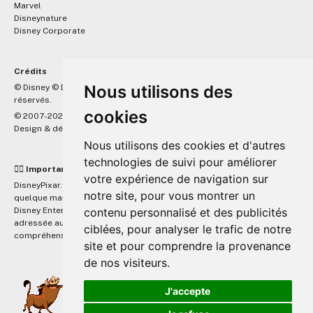
Marvel
Disneynature
Disney Corporate
Crédits
™
Nous utilisons des
© Disney © Disney/Pixar © &
Lucasfilm LTD © Marvel. Tous droits
réservés.
cookies
© 2007-2026 DisneyPixar.fr
Design & développement :
MonsieurPaul
Nous utilisons des cookies et d'autres
technologies de suivi pour améliorer
☝🏼 Important
votre expérience de navigation sur
DisneyPixar.fr est un site indépendant et n'est en aucun cas lié de
notre site, pour vous montrer un
quelque manière que ce soit avec The Walt Disney Company, Pixar,
Disney Enterprises, Inc ou leurs dérivés ou associés. Toute demande
contenu personnalisé et des publicités
adressée aux studios Disney ou Pixar sera ignorée. Merci de votre
ciblées, pour analyser le trafic de notre
compréhension.
site et pour comprendre la provenance
de nos visiteurs.
J'accepte