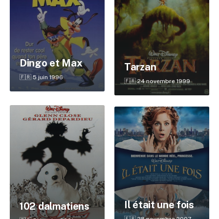
Dingo et Max
Tarzan
🇫🇷 5 juin 1996
🇫🇷 24 novembre 1999
✕
Reche
Il était une fois
102 dalmatiens
🇫🇷 28 novembre 2007