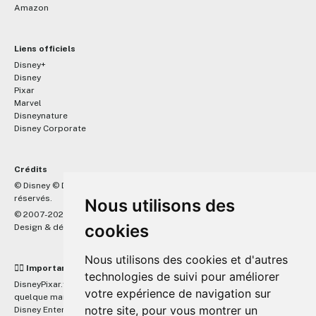
Amazon
Liens officiels
Disney+
Disney
Pixar
Marvel
Disneynature
Disney Corporate
Crédits
™
© Disney © Disney/Pixar © &
Lucasfilm LTD © Marvel. Tous droits
réservés.
Nous utilisons des
© 2007-2026 DisneyPixar.fr
cookies
Design & développement :
MonsieurPaul
Nous utilisons des cookies et d'autres
☝🏼 Important
technologies de suivi pour améliorer
DisneyPixar.fr est un site indépendant et n'est en aucun cas lié de
votre expérience de navigation sur
quelque manière que ce soit avec The Walt Disney Company, Pixar,
notre site, pour vous montrer un
Disney Enterprises, Inc ou leurs dérivés ou associés. Toute demande