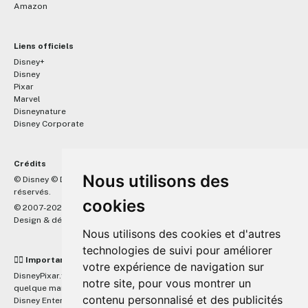
Amazon
Liens officiels
Disney+
Disney
Pixar
Marvel
Disneynature
Disney Corporate
Crédits
Nous utilisons des
™
© Disney © Disney/Pixar © &
Lucasfilm LTD © Marvel. Tous droits
réservés.
cookies
© 2007-2026 DisneyPixar.fr
Design & développement :
MonsieurPaul
Nous utilisons des cookies et d'autres
technologies de suivi pour améliorer
☝🏼 Important
votre expérience de navigation sur
DisneyPixar.fr est un site indépendant et n'est en aucun cas lié de
notre site, pour vous montrer un
quelque manière que ce soit avec The Walt Disney Company, Pixar,
contenu personnalisé et des publicités
Disney Enterprises, Inc ou leurs dérivés ou associés. Toute demande