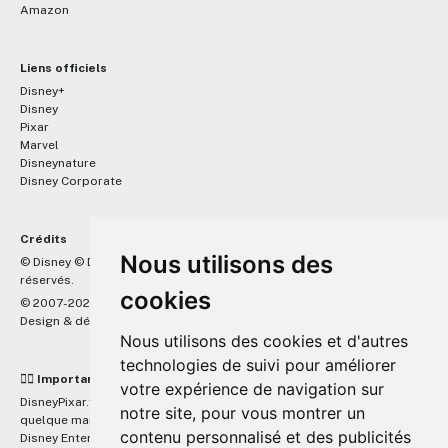
Amazon
Liens officiels
Disney+
Disney
Pixar
Marvel
Disneynature
Disney Corporate
Crédits
Nous utilisons des
™
© Disney © Disney/Pixar © &
Lucasfilm LTD © Marvel. Tous droits
réservés.
cookies
© 2007-2026 DisneyPixar.fr
Design & développement :
MonsieurPaul
Nous utilisons des cookies et d'autres
technologies de suivi pour améliorer
☝🏼 Important
votre expérience de navigation sur
DisneyPixar.fr est un site indépendant et n'est en aucun cas lié de
notre site, pour vous montrer un
quelque manière que ce soit avec The Walt Disney Company, Pixar,
contenu personnalisé et des publicités
Disney Enterprises, Inc ou leurs dérivés ou associés. Toute demande