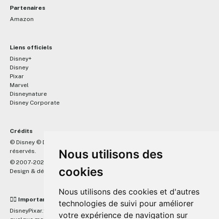
Partenaires
Amazon
Liens officiels
Disney+
Disney
Pixar
Marvel
Disneynature
Disney Corporate
Crédits
™
© Disney © Disney/Pixar © &
Lucasfilm LTD © Marvel. Tous droits
Nous utilisons des
réservés.
© 2007-2026 DisneyPixar.fr
cookies
Design & développement :
MonsieurPaul
Nous utilisons des cookies et d'autres
☝🏼 Important
technologies de suivi pour améliorer
DisneyPixar.fr est un site indépendant et n'est en aucun cas lié de
votre expérience de navigation sur