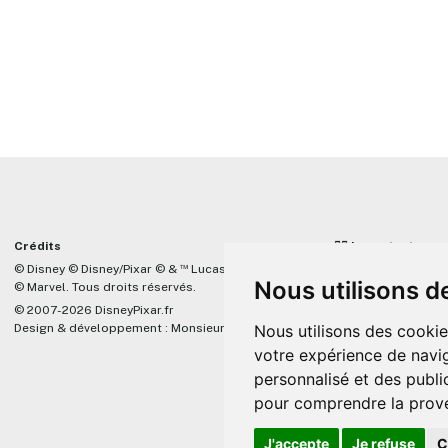
Crédits
☝🏼 Important
™
© Disney © Disney/Pixar © &
Lucasfilm LTD
DisneyPixar.fr est 
Nous utilisons d
© Marvel. Tous droits réservés.
lié de quelque mani
Company, Pixar, Dis
© 2007-2026 DisneyPixar.fr
associés. Toute de
Nous utilisons des cookie
Design & développement :
MonsieurPaul
Pixar sera ignorée.
votre expérience de navig
personnalisé et des public
pour comprendre la prove
J'accepte
Je refuse
C