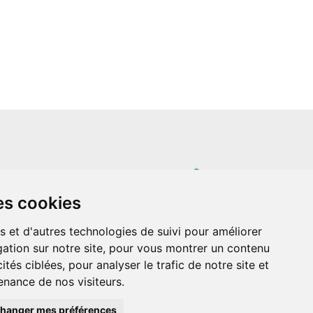
un site indépendant et n'est en aucun cas
es cookies
ère que ce soit avec The Walt Disney
ney Enterprises, Inc ou leurs dérivés ou
mande adressée aux studios Disney ou
s et d'autres technologies de suivi pour améliorer
 Merci de votre compréhension.
ation sur notre site, pour vous montrer un contenu
ités ciblées, pour analyser le trafic de notre site et
nance de nos visiteurs.
hanger mes préférences