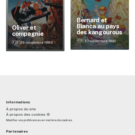
Bernard et
✕
Bianca au pays
Oliver et
des kangourous
compagnie
🇫🇷 27 novembre 1991
🇫🇷 29 novembre 1989
Reche
Informations
À propos du site
À propos des cookies 🍪
Modifier vos préférences en matière de cookies
Partenaires