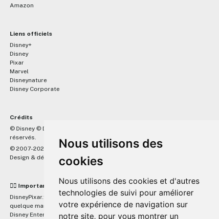
Amazon
Liens officiels
Disney+
Disney
Pixar
Marvel
Disneynature
Disney Corporate
Crédits
™
© Disney © Disney/Pixar © &
Lucasfilm LTD © Marvel. Tous droits
réservés.
Nous utilisons des
© 2007-2026 DisneyPixar.fr
Design & développement :
MonsieurPaul
cookies
Nous utilisons des cookies et d'autres
☝🏼 Important
technologies de suivi pour améliorer
DisneyPixar.fr est un site indépendant et n'est en aucun cas lié de
votre expérience de navigation sur
quelque manière que ce soit avec The Walt Disney Company, Pixar,
Disney Enterprises, Inc ou leurs dérivés ou associés. Toute demande
notre site, pour vous montrer un