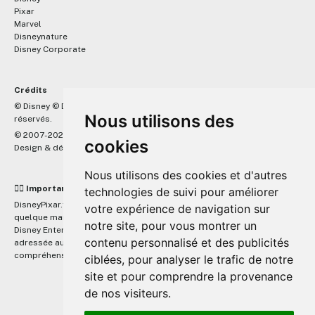
Pixar
Marvel
Disneynature
Disney Corporate
Crédits
™
© Disney © Disney/Pixar © &
Lucasfilm LTD © Marvel. Tous droits
Nous utilisons des
réservés.
© 2007-2026 DisneyPixar.fr
cookies
Design & développement :
MonsieurPaul
Nous utilisons des cookies et d'autres
☝🏼 Important
technologies de suivi pour améliorer
DisneyPixar.fr est un site indépendant et n'est en aucun cas lié de
votre expérience de navigation sur
quelque manière que ce soit avec The Walt Disney Company, Pixar,
notre site, pour vous montrer un
Disney Enterprises, Inc ou leurs dérivés ou associés. Toute demande
contenu personnalisé et des publicités
adressée aux studios Disney ou Pixar sera ignorée. Merci de votre
compréhension.
ciblées, pour analyser le trafic de notre
site et pour comprendre la provenance
de nos visiteurs.