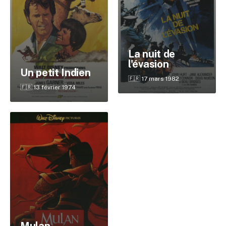
La nuit de
l'évasion
Un petit Indien
🇫🇷 17 mars 1982
🇫🇷 13 février 1974
✕
Reche