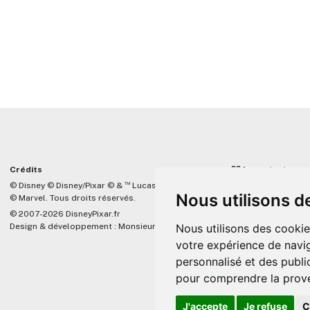
Crédits
☝🏼 Important
™
© Disney © Disney/Pixar © &
Lucasfilm LTD
DisneyPixar.fr est 
Nous utilisons d
© Marvel. Tous droits réservés.
lié de quelque mani
Company, Pixar, Dis
© 2007-2026 DisneyPixar.fr
associés. Toute de
Design & développement :
MonsieurPaul
Nous utilisons des cookie
Pixar sera ignorée.
votre expérience de navig
personnalisé et des public
pour comprendre la prove
J'accepte
Je refuse
C