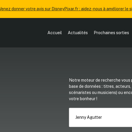
Venez donner votre avis sur DisneyPixar.fr : aidez-nous à améliorer le si
Accueil
Actualités
Prochaines sorties
Notre moteur de recherche vous p
base de données : titres, acteurs
scénaristes ou musiciens) ou en
votre bonheur !