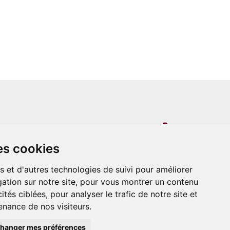
un site indépendant et n'est en aucun cas
es cookies
ère que ce soit avec The Walt Disney
ney Enterprises, Inc ou leurs dérivés ou
mande adressée aux studios Disney ou
s et d'autres technologies de suivi pour améliorer
 Merci de votre compréhension.
ation sur notre site, pour vous montrer un contenu
ités ciblées, pour analyser le trafic de notre site et
nance de nos visiteurs.
hanger mes préférences