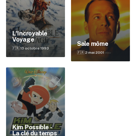
L'Incroyable
Voyage
Sale môme
🇫🇷 13 octobre 1993
🇫🇷 2 mai 2001
✕
Reche
Kim Possible -
La clé du temps