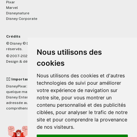
Pixar
Marvel
Disneynature
Disney Corporate
Crédits
™
© Disney © Disney/Pixar © &
Lucasfilm LTD © Marvel. Tous droits
réservés.
Nous utilisons des
© 2007-2026 DisneyPixar.fr
cookies
Design & développement :
MonsieurPaul
Nous utilisons des cookies et d'autres
☝🏼 Important
technologies de suivi pour améliorer
DisneyPixar.fr est un site indépendant et n'est en aucun cas lié de
votre expérience de navigation sur
quelque manière que ce soit avec The Walt Disney Company, Pixar,
notre site, pour vous montrer un
Disney Enterprises, Inc ou leurs dérivés ou associés. Toute demande
adressée aux studios Disney ou Pixar sera ignorée. Merci de votre
contenu personnalisé et des publicités
compréhension.
ciblées, pour analyser le trafic de notre
site et pour comprendre la provenance
de nos visiteurs.