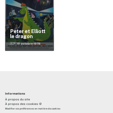
✕
Peter et Elliott
le dragon
Reche
🇫🇷 18 octobre 1978
Informations
À propos du site
À propos des cookies 🍪
Modifier vos préférences en matière de cookies