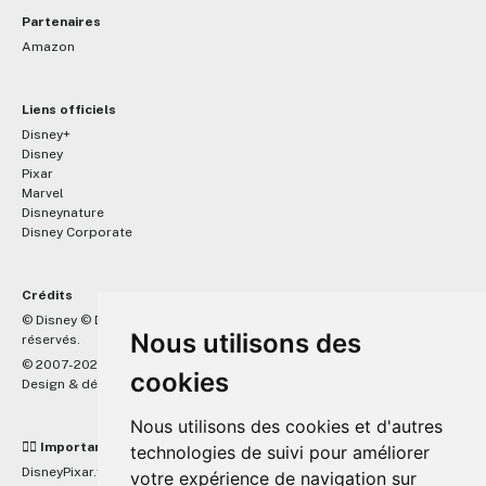
Partenaires
Amazon
Liens officiels
Disney+
Disney
Pixar
Marvel
Disneynature
Disney Corporate
Crédits
™
© Disney © Disney/Pixar © &
Lucasfilm LTD © Marvel. Tous droits
Nous utilisons des
réservés.
© 2007-2026 DisneyPixar.fr
cookies
Design & développement :
MonsieurPaul
Nous utilisons des cookies et d'autres
☝🏼 Important
technologies de suivi pour améliorer
DisneyPixar.fr est un site indépendant et n'est en aucun cas lié de
votre expérience de navigation sur