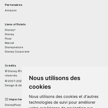
Partenaires
Amazon
Liens officiels
Disney+
Disney
Pixar
Marvel
Disneynature
Disney Corporate
Crédits
™
© Disney © Disney/Pixar © &
Lucasfilm LTD © Marvel. Tous droits
réservés.
Nous utilisons des
© 2007-2026 DisneyPixar.fr
cookies
Design & développement :
MonsieurPaul
Nous utilisons des cookies et d'autres
☝🏼 Important
technologies de suivi pour améliorer
DisneyPixar.fr est un site indépendant et n'est en aucun cas lié de