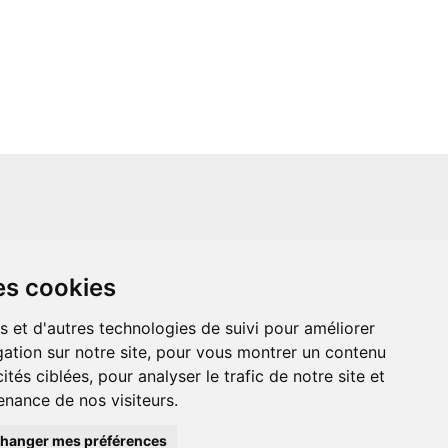
un site indépendant et n'est en aucun cas
es cookies
ère que ce soit avec The Walt Disney
ney Enterprises, Inc ou leurs dérivés ou
mande adressée aux studios Disney ou
s et d'autres technologies de suivi pour améliorer
 Merci de votre compréhension.
ation sur notre site, pour vous montrer un contenu
ités ciblées, pour analyser le trafic de notre site et
nance de nos visiteurs.
hanger mes préférences