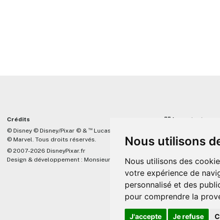
Crédits
☝🏼 Important
™
© Disney © Disney/Pixar © &
Lucasfilm LTD
DisneyPixar.fr est 
Nous utilisons d
© Marvel. Tous droits réservés.
lié de quelque mani
Company, Pixar, Dis
© 2007-2026 DisneyPixar.fr
associés. Toute de
Design & développement :
MonsieurPaul
Nous utilisons des cookie
Pixar sera ignorée.
votre expérience de navig
personnalisé et des public
pour comprendre la prove
J'accepte
Je refuse
C