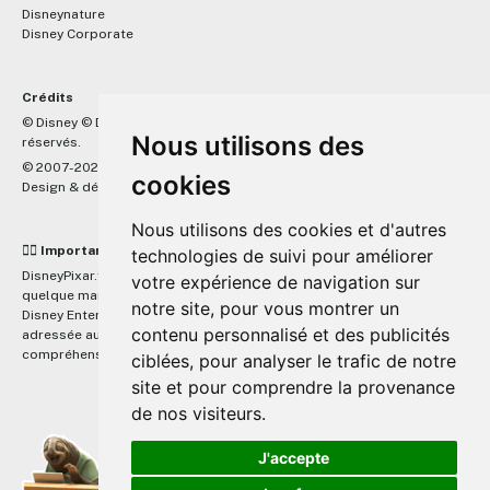
Disneynature
Disney Corporate
Crédits
™
© Disney © Disney/Pixar © &
Lucasfilm LTD © Marvel. Tous droits
Nous utilisons des
réservés.
© 2007-2026 DisneyPixar.fr
cookies
Design & développement :
MonsieurPaul
Nous utilisons des cookies et d'autres
☝🏼 Important
technologies de suivi pour améliorer
DisneyPixar.fr est un site indépendant et n'est en aucun cas lié de
votre expérience de navigation sur
quelque manière que ce soit avec The Walt Disney Company, Pixar,
notre site, pour vous montrer un
Disney Enterprises, Inc ou leurs dérivés ou associés. Toute demande
contenu personnalisé et des publicités
adressée aux studios Disney ou Pixar sera ignorée. Merci de votre
compréhension.
ciblées, pour analyser le trafic de notre
site et pour comprendre la provenance
de nos visiteurs.
J'accepte