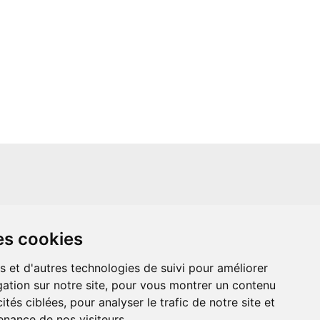
un site indépendant et n'est en aucun cas
es cookies
ère que ce soit avec The Walt Disney
ney Enterprises, Inc ou leurs dérivés ou
mande adressée aux studios Disney ou
s et d'autres technologies de suivi pour améliorer
 Merci de votre compréhension.
ation sur notre site, pour vous montrer un contenu
ités ciblées, pour analyser le trafic de notre site et
nance de nos visiteurs.