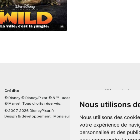
Crédits
☝🏼 Important
™
© Disney © Disney/Pixar © &
Lucasfilm LTD
DisneyPixar.fr est 
Nous utilisons d
© Marvel. Tous droits réservés.
lié de quelque mani
Company, Pixar, Dis
© 2007-2026 DisneyPixar.fr
associés. Toute de
Design & développement :
MonsieurPaul
Nous utilisons des cookie
Pixar sera ignorée.
votre expérience de navig
personnalisé et des public
pour comprendre la prove