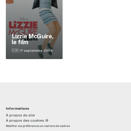
✕
Lizzie McGuire,
le film
Reche
🇫🇷 17 septembre 2004
Informations
À propos du site
À propos des cookies 🍪
Modifier vos préférences en matière de cookies