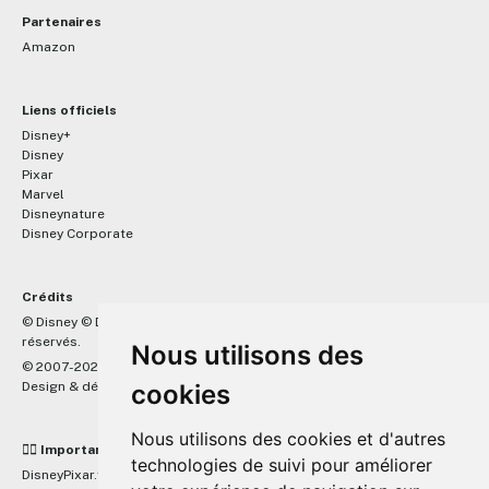
Partenaires
Amazon
Liens officiels
Disney+
Disney
Pixar
Marvel
Disneynature
Disney Corporate
Crédits
™
© Disney © Disney/Pixar © &
Lucasfilm LTD © Marvel. Tous droits
réservés.
Nous utilisons des
© 2007-2026 DisneyPixar.fr
Design & développement :
cookies
MonsieurPaul
Nous utilisons des cookies et d'autres
☝🏼 Important
technologies de suivi pour améliorer
DisneyPixar.fr est un site indépendant et n'est en aucun cas lié de