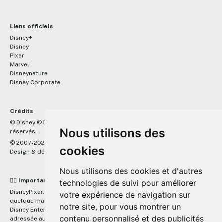
Liens officiels
Disney+
Disney
Pixar
Marvel
Disneynature
Disney Corporate
Crédits
™
© Disney © Disney/Pixar © &
Lucasfilm LTD © Marvel. Tous droits
Nous utilisons des
réservés.
© 2007-2026 DisneyPixar.fr
cookies
Design & développement :
MonsieurPaul
Nous utilisons des cookies et d'autres
☝🏼 Important
technologies de suivi pour améliorer
DisneyPixar.fr est un site indépendant et n'est en aucun cas lié de
votre expérience de navigation sur
quelque manière que ce soit avec The Walt Disney Company, Pixar,
notre site, pour vous montrer un
Disney Enterprises, Inc ou leurs dérivés ou associés. Toute demande
contenu personnalisé et des publicités
adressée aux studios Disney ou Pixar sera ignorée. Merci de votre