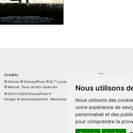
Crédits
☝🏼 Important
™
© Disney © Disney/Pixar © &
Lucasfilm LTD
DisneyPixar.fr est 
Nous utilisons d
© Marvel. Tous droits réservés.
lié de quelque mani
Company, Pixar, Dis
© 2007-2026 DisneyPixar.fr
associés. Toute de
Nous utilisons des cookie
Design & développement :
MonsieurPaul
Pixar sera ignorée.
votre expérience de navig
personnalisé et des public
pour comprendre la prove