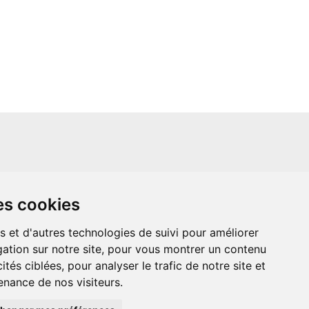
un site indépendant et n'est en aucun cas
es cookies
ère que ce soit avec The Walt Disney
ney Enterprises, Inc ou leurs dérivés ou
mande adressée aux studios Disney ou
s et d'autres technologies de suivi pour améliorer
 Merci de votre compréhension.
ation sur notre site, pour vous montrer un contenu
ités ciblées, pour analyser le trafic de notre site et
nance de nos visiteurs.