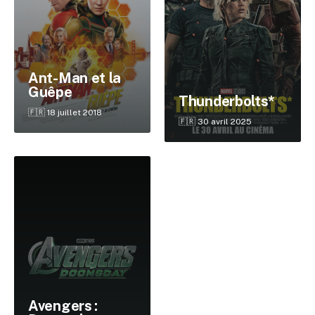
Ant-Man et la
Guêpe
Thunderbolts*
🇫🇷 18 juillet 2018
🇫🇷 30 avril 2025
✕
Reche
Avengers :