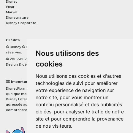
Disney
Pixar
Marvel
Disneynature
Disney Corporate
Crédits
™
© Disney © Disney/Pixar © &
Lucasfilm LTD © Marvel. Tous droits
Nous utilisons des
réservés.
© 2007-2026 DisneyPixar.fr
cookies
Design & développement :
MonsieurPaul
Nous utilisons des cookies et d'autres
☝🏼 Important
technologies de suivi pour améliorer
DisneyPixar.fr est un site indépendant et n'est en aucun cas lié de
votre expérience de navigation sur
quelque manière que ce soit avec The Walt Disney Company, Pixar,
notre site, pour vous montrer un
Disney Enterprises, Inc ou leurs dérivés ou associés. Toute demande
contenu personnalisé et des publicités
adressée aux studios Disney ou Pixar sera ignorée. Merci de votre
compréhension.
ciblées, pour analyser le trafic de notre
site et pour comprendre la provenance
de nos visiteurs.