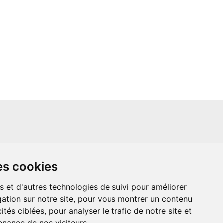
un site indépendant et n'est en aucun cas
es cookies
ère que ce soit avec The Walt Disney
ney Enterprises, Inc ou leurs dérivés ou
mande adressée aux studios Disney ou
s et d'autres technologies de suivi pour améliorer
 Merci de votre compréhension.
ation sur notre site, pour vous montrer un contenu
ités ciblées, pour analyser le trafic de notre site et
nance de nos visiteurs.