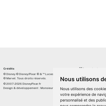
Crédits
☝🏼 Important
™
© Disney © Disney/Pixar © &
Lucasfilm LTD
DisneyPixar.fr est 
Nous utilisons d
© Marvel. Tous droits réservés.
lié de quelque mani
Company, Pixar, Dis
© 2007-2026 DisneyPixar.fr
associés. Toute de
Design & développement :
MonsieurPaul
Nous utilisons des cookie
Pixar sera ignorée.
votre expérience de navig
personnalisé et des public
pour comprendre la prove