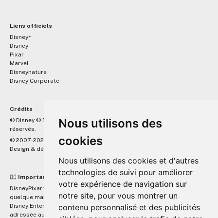
Liens officiels
Disney+
Disney
Pixar
Marvel
Disneynature
Disney Corporate
Crédits
™
Nous utilisons des
© Disney © Disney/Pixar © &
Lucasfilm LTD © Marvel. Tous droits
réservés.
cookies
© 2007-2026 DisneyPixar.fr
Design & développement :
MonsieurPaul
Nous utilisons des cookies et d'autres
technologies de suivi pour améliorer
☝🏼 Important
votre expérience de navigation sur
DisneyPixar.fr est un site indépendant et n'est en aucun cas lié de
notre site, pour vous montrer un
quelque manière que ce soit avec The Walt Disney Company, Pixar,
Disney Enterprises, Inc ou leurs dérivés ou associés. Toute demande
contenu personnalisé et des publicités
adressée aux studios Disney ou Pixar sera ignorée. Merci de votre